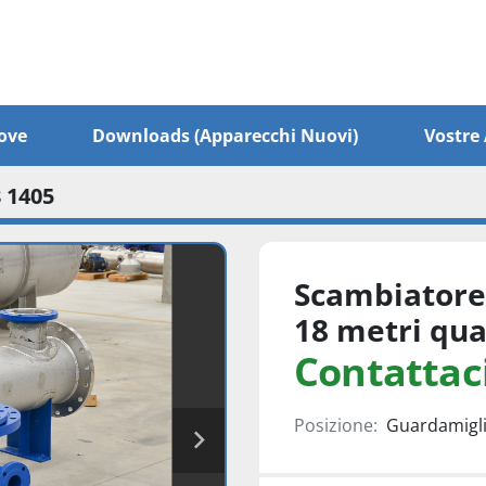
ove
Downloads (apparecchi Nuovi)
Vostr
 1405
Scambiatore 
18 metri qua
Contattaci
Posizione:
Guardamiglio