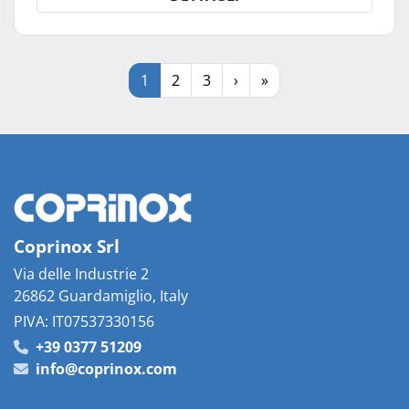
1
2
3
›
»
Coprinox Srl
Via delle Industrie 2
26862 Guardamiglio, Italy
PIVA: IT07537330156
+39 0377 51209
info@coprinox.com