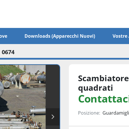
ove
Downloads (apparecchi Nuovi)
Vostr
 0674
Scambiatore 
quadrati
Contattaci
Posizione:
Guardamiglio