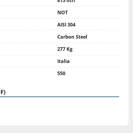
815 litri
NOT
AISI 304
Carbon Steel
277 Kg
Italia
550
F)