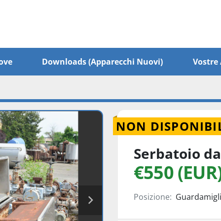
ove
Downloads (apparecchi Nuovi)
Vostr
NON DISPONIBI
Serbatoio da 
€550 (EUR
Posizione:
Guardamiglio