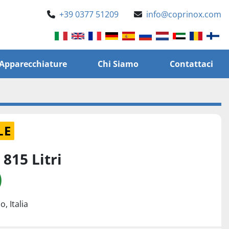
+39 0377 51209
info@coprinox.com
e Apparecchiature
Chi Siamo
Contattaci
LE
815 Litri
)
, Italia