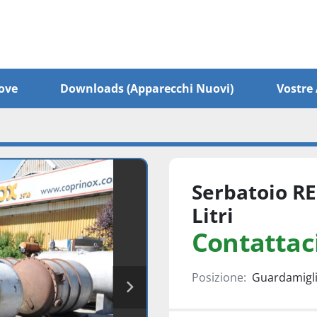
ove
Downloads (apparecchi Nuovi)
Vostr
Serbatoio RE
Litri
Contattaci
Posizione:
Guardamiglio