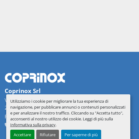
Coprinox Srl
Via delle Industrie 2
Utilizziamo i cookie per migliorare la tua esperienza di
navigazione, per pubblicare annunci o contenuti personalizzati
26862 Guardamiglio, Italy
e per analizzare il nostro traffico. Cliccando su "Accetta tutto",
PIVA: IT07537330156
acconsenti al nostro utilizzo dei cookie. Leggi di più sulla
Informativa sulla privacy
.
+39 0377 51209
info@coprinox.com
Accettare
Rifiutare
Per saperne di più