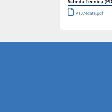
Scheda Tecnica (PD
V1374data.pdf