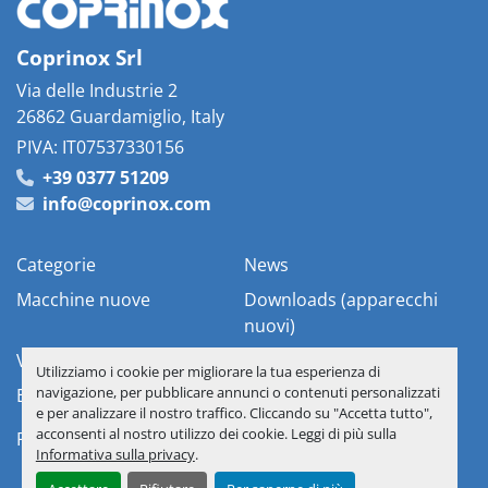
Coprinox Srl
Via delle Industrie 2
26862 Guardamiglio, Italy
PIVA: IT07537330156
+39 0377 51209
info@coprinox.com
Categorie
News
Macchine nuove
Downloads (apparecchi
nuovi)
Vostre apparecchiature
Chi siamo
Utilizziamo i cookie per migliorare la tua esperienza di
navigazione, per pubblicare annunci o contenuti personalizzati
Elenco Materiali
Contattaci
e per analizzare il nostro traffico. Cliccando su "Accetta tutto",
acconsenti al nostro utilizzo dei cookie. Leggi di più sulla
Personalizza le preferenze sui Cookies
Informativa sulla privacy
.