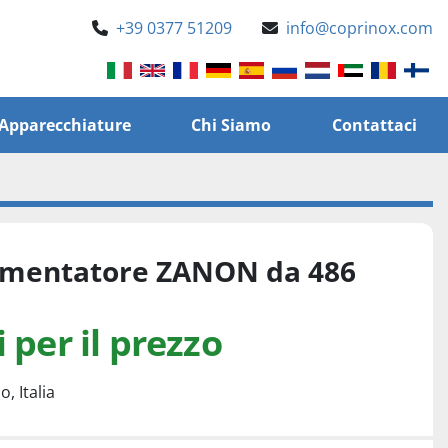
+39 0377 51209
info@coprinox.com
e Apparecchiature
Chi Siamo
Contattaci
rmentatore ZANON da 486
 per il prezzo
, Italia