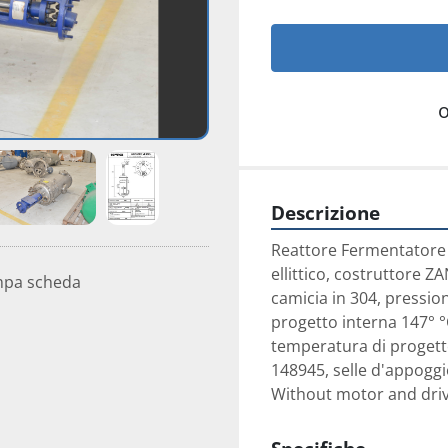
Descrizione
Reattore Fermentatore 
ellittico, costruttore ZA
mpa scheda
camicia in 304, pression
progetto interna 147° °
temperatura di progetto
148945, selle d'appoggio
Without motor and dri