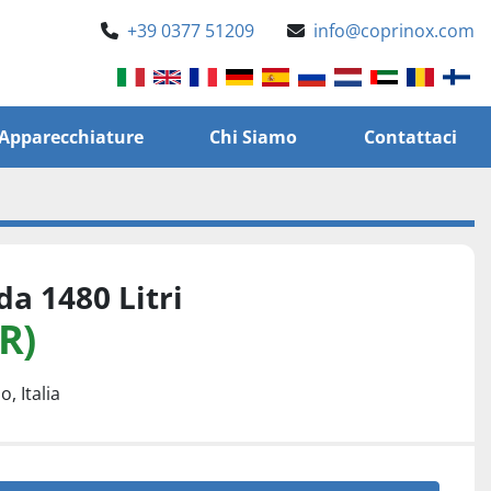
+39 0377 51209
info@coprinox.com
e Apparecchiature
Chi Siamo
Contattaci
da 1480 Litri
R)
, Italia