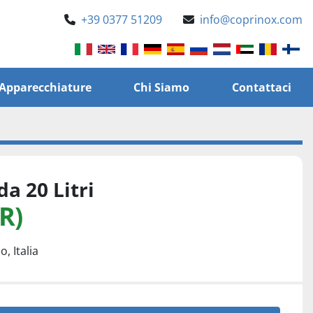
+39 0377 51209
info@coprinox.com
e Apparecchiature
Chi Siamo
Contattaci
a 20 Litri
R)
, Italia