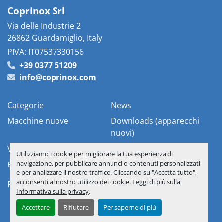
Coprinox Srl
Via delle Industrie 2
26862 Guardamiglio, Italy
PIVA: IT07537330156
+39 0377 51209
info@coprinox.com
Categorie
News
Macchine nuove
Downloads (apparecchi
nuovi)
Vostre apparecchiature
Chi siamo
Utilizziamo i cookie per migliorare la tua esperienza di
navigazione, per pubblicare annunci o contenuti personalizzati
Elenco Materiali
Contattaci
e per analizzare il nostro traffico. Cliccando su "Accetta tutto",
acconsenti al nostro utilizzo dei cookie. Leggi di più sulla
Personalizza le preferenze sui Cookies
Informativa sulla privacy
.
Accettare
Rifiutare
Per saperne di più