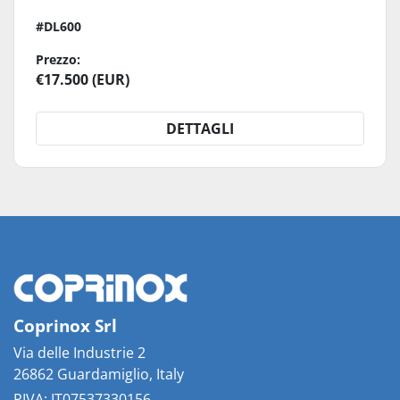
#DL600
Prezzo:
€17.500 (EUR)
DETTAGLI
Coprinox Srl
Via delle Industrie 2
26862 Guardamiglio, Italy
PIVA: IT07537330156