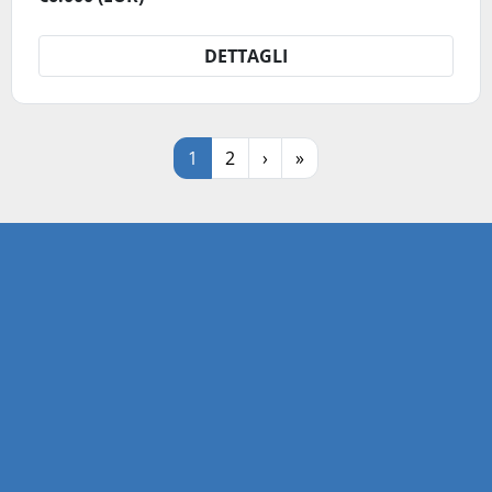
DETTAGLI
1
2
›
»