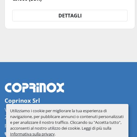
DETTAGLI
Coprinox Srl
Via delle Industrie 2
Utilizziamo i cookie per migliorare la tua esperienza di
navigazione, per pubblicare annunci o contenuti personalizzati
26862 Guardamiglio, Italy
e per analizzare il nostro traffico. Cliccando su "Accetta tutto",
PIVA: IT07537330156
acconsenti al nostro utilizzo dei cookie. Leggi di più sulla
Informativa sulla privacy
.
+39 0377 51209
info@coprinox.com