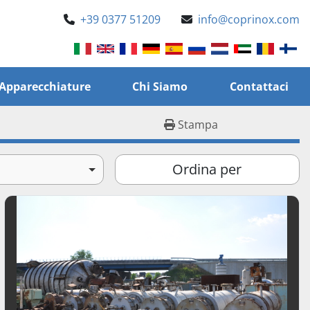
+39 0377 51209
info@coprinox.com
e Apparecchiature
Chi Siamo
Contattaci
Stampa
Ordina per