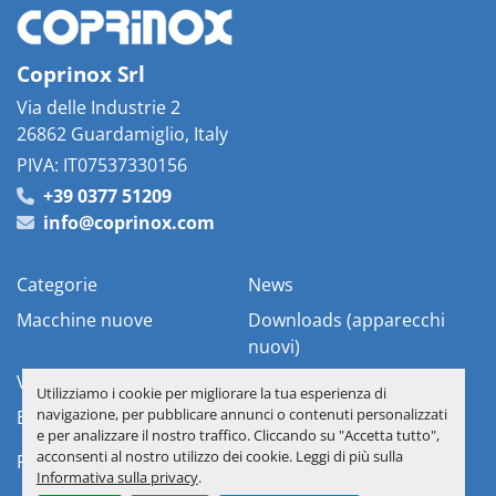
Coprinox Srl
Via delle Industrie 2
26862 Guardamiglio, Italy
PIVA: IT07537330156
+39 0377 51209
info@coprinox.com
Categorie
News
Macchine nuove
Downloads (apparecchi
nuovi)
Vostre apparecchiature
Chi siamo
Utilizziamo i cookie per migliorare la tua esperienza di
navigazione, per pubblicare annunci o contenuti personalizzati
Elenco Materiali
Contattaci
e per analizzare il nostro traffico. Cliccando su "Accetta tutto",
acconsenti al nostro utilizzo dei cookie. Leggi di più sulla
Personalizza le preferenze sui Cookies
Informativa sulla privacy
.